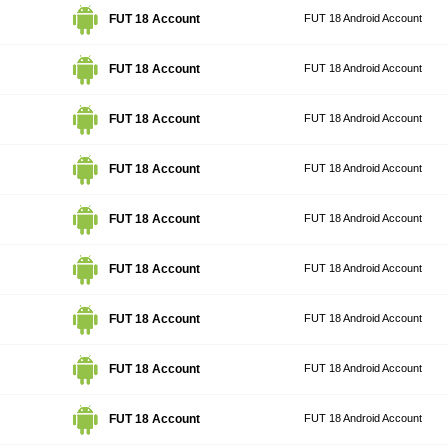
FUT 18 Account
FUT 18 Android Account
FUT 18 Account
FUT 18 Android Account
FUT 18 Account
FUT 18 Android Account
FUT 18 Account
FUT 18 Android Account
FUT 18 Account
FUT 18 Android Account
FUT 18 Account
FUT 18 Android Account
FUT 18 Account
FUT 18 Android Account
FUT 18 Account
FUT 18 Android Account
FUT 18 Account
FUT 18 Android Account