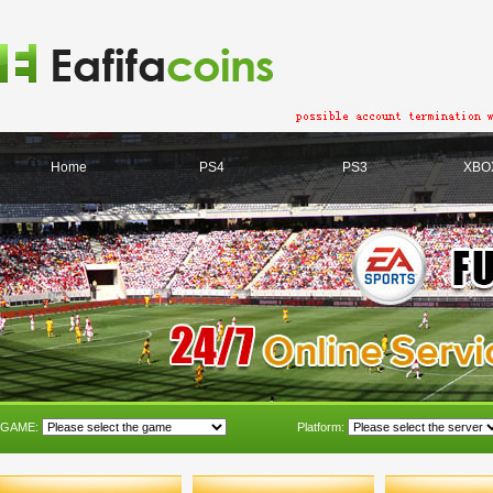
Home
PS4
PS3
XBO
GAME:
Platform: