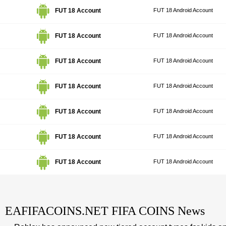
FUT 18 Account
FUT 18 Android Account
FUT 18 Account
FUT 18 Android Account
FUT 18 Account
FUT 18 Android Account
FUT 18 Account
FUT 18 Android Account
FUT 18 Account
FUT 18 Android Account
FUT 18 Account
FUT 18 Android Account
FUT 18 Account
FUT 18 Android Account
EAFIFACOINS.NET FIFA COINS News